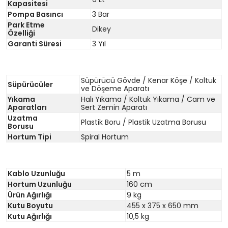
Kapasitesi
Pompa Basıncı
3 Bar
Park Etme
Dikey
Özelliği
Garanti Süresi
3 Yıl
Süpürücü Gövde / Kenar Köşe / Koltuk
Süpürücüler
ve Döşeme Aparatı
Yıkama
Halı Yıkama / Koltuk Yıkama / Cam ve
Aparatları
Sert Zemin Aparatı
Uzatma
Plastik Boru / Plastik Uzatma Borusu
Borusu
Hortum Tipi
Spiral Hortum
Kablo Uzunluğu
5 m
Hortum Uzunluğu
160 cm
Ürün Ağırlığı
9 kg
Kutu Boyutu
455 x 375 x 650 mm
Kutu Ağırlığı
10,5 kg