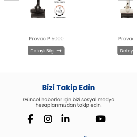
Provac P 5000
Provac 
Detaylı Bilgi
Detaylı 
Bizi Takip Edin
Güncel haberler için bizi sosyal medya
hesaplarımızdan takip edin.