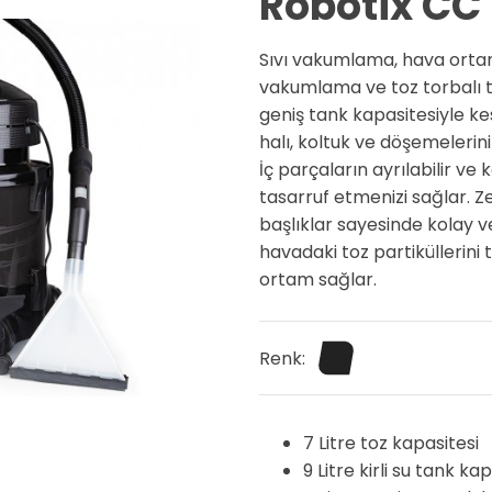
Robotix CC
Sıvı vakumlama, hava ortam 
vakumlama ve toz torbalı t
geniş tank kapasitesiyle kes
halı, koltuk ve döşemeleriniz
İç parçaların ayrılabilir v
tasarruf etmenizi sağlar. 
başlıklar sayesinde kolay v
havadaki toz partiküllerini 
ortam sağlar.
Renk:
7 Litre toz kapasitesi
9 Litre kirli su tank ka