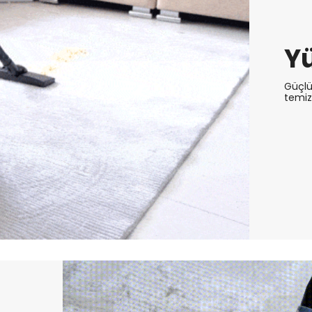
Y
Güçlü
temizl