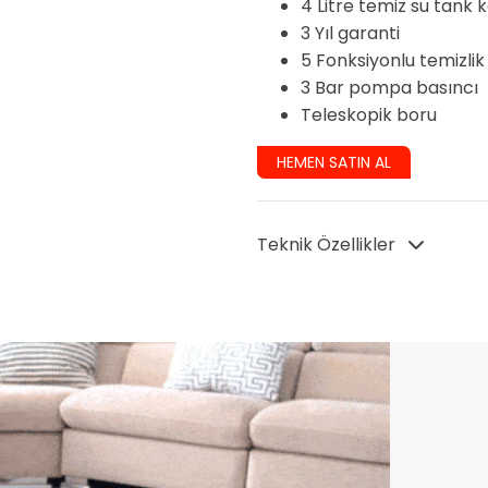
4 Litre temiz su tank 
3 Yıl garanti
5 Fonksiyonlu temizli
3 Bar pompa basıncı
Teleskopik boru
HEMEN SATIN AL
Teknik Özellikler