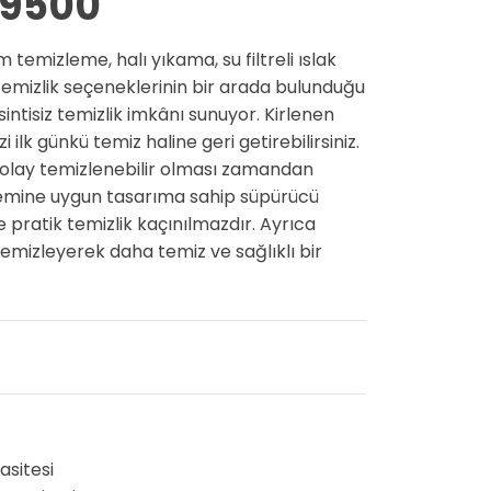
 9500
temizleme, halı yıkama, su filtreli ıslak
emizlik seçeneklerinin bir arada bulunduğu
intisiz temizlik imkânı sunuyor. Kirlenen
i ilk günkü temiz haline geri getirebilirsiniz.
e kolay temizlenebilir olması zamandan
Zemine uygun tasarıma sahip süpürücü
e pratik temizlik kaçınılmazdır. Ayrıca
temizleyerek daha temiz ve sağlıklı bir
pasitesi