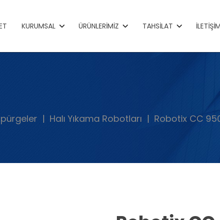
ET
KURUMSAL
ÜRÜNLERIMIZ
TAHSILAT
İLETIŞI
Süpürgeler
Halı Yıkama Robotları
Robotix CC 95