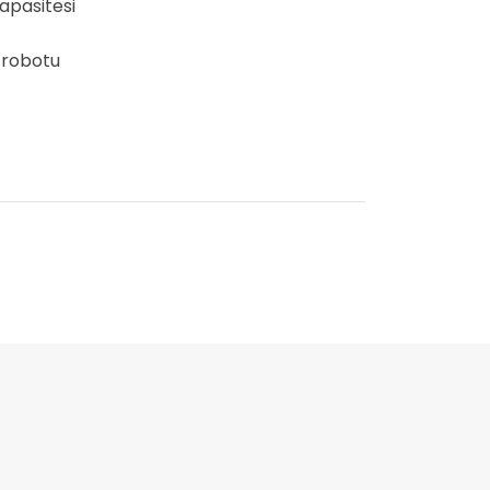
kapasitesi
k robotu