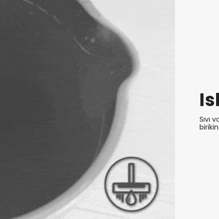
I
Sıvı 
biriki