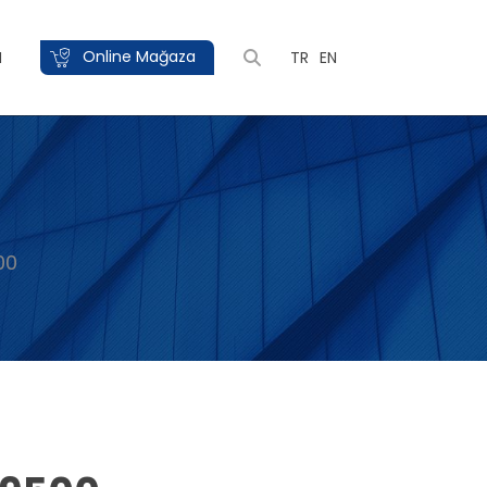
Online Mağaza
M
TR
EN
00