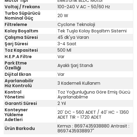
Motor Tipi
Elektronik BLDC Motor
Voltaj / Frekans
100-240 V AC - 50/60 Hz
Turbo Süpürücü
20 W
Nominal Güç
Filtreleme
Cyclone Teknoloji
Kolay Boşaltım
Tek Tuşla Kolay Boşaltım Sistemi
Çalışma Süresi
45 dk'ya Varan
Şarj Süresi
3-4 Saat
Toz Kapasitesi
500 Ml
H.E.P.A Filtre
Var
Park Etme
Ayaklı Şarj Standı
Özelliği
Dijital Ekran
Var
Ayarlanabilir
3 Kademeli Kullanım
Hız Kontrolü
Kontrol
Toz Yoğunluğuna Göre Emiş Gücü
Yönetimi
Ayarlanabilme
Garanti Süresi
2 Yıl
Konteyner
20' DC - 560 ADET / 40' HC - 1360
Yükleme
ADET TIR - 1720 ADET
Adetleri
Kırmızı : 8697435938880 Antrasit :
Ürün Barkodu
8697435938897"