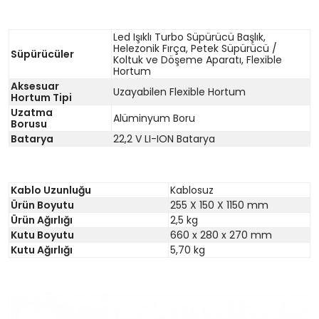
Led Işıklı Turbo Süpürücü Başlık,
Helezonik Fırça, Petek Süpürücü /
Süpürücüler
Koltuk ve Döşeme Aparatı, Flexible
Hortum
Aksesuar
Uzayabilen Flexible Hortum
Hortum Tipi
Uzatma
Alüminyum Boru
Borusu
Batarya
22,2 V LI-ION Batarya
Kablo Uzunluğu
Kablosuz
Ürün Boyutu
255 X 150 X 1150 mm
Ürün Ağırlığı
2,5 kg
Kutu Boyutu
660 x 280 x 270 mm
Kutu Ağırlığı
5,70 kg