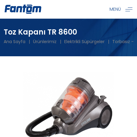
MENÜ
Toz Kapanı TR 8600
Ana Sayfa
Ürünlerimiz
Elektrikli Süpürgeler
Torbasız - 