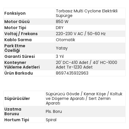
Torbasız Multi Cyclone Elektrikli
Fonksiyon
Süpürge
Motor Gücü
850 W
Motor Tipi
DRY
Voltaj / Frekans
220-230 V AC / 50-60 Hz
Kablo Sarma
Otomatik
Park Etme
Yatay
Özelliği
Garanti Süresi
3 Yıl
Konteyner
20' DC-410 Adet / 40' HC-1000
Yükleme Adetleri
Adet Tır-1230 Adet
Ürün Barkodu
8697435932963
Süpürücü Gövde / Kenar Köşe / Koltuk
Süpürücüler
ve Döşeme Aparatı / Sert Zemin
Aparatı
Uzatma
Pls. Boru
Borusu
Hortum Tipi
Spiral