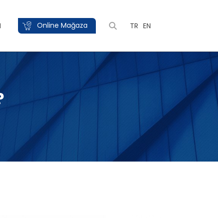
Online Mağaza
M
TR
EN
?