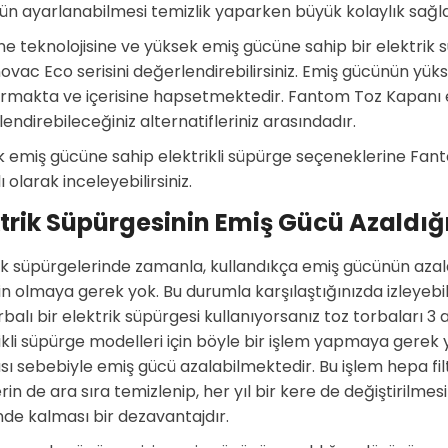
n ayarlanabilmesi temizlik yaparken büyük kolaylık sağl
e teknolojisine ve yüksek emiş gücüne sahip bir elektrik 
vac Eco serisini değerlendirebilirsiniz. Emiş gücünün yü
ırmakta ve içerisine hapsetmektedir. Fantom Toz Kapanı e
endirebileceğiniz alternatifleriniz arasındadır.
 emiş gücüne sahip elektrikli süpürge seçeneklerine Fant
ı olarak inceleyebilirsiniz.
ktrik Süpürgesinin Emiş Gücü Azaldı
ik süpürgelerinde zamanla, kullandıkça emiş gücünün azaldı
in olmaya gerek yok. Bu durumla karşılaştığınızda izleyebi
rbalı bir elektrik süpürgesi kullanıyorsanız toz torbaları 3 a
ikli süpürge modelleri için böyle bir işlem yapmaya gerek y
ı sebebiyle emiş gücü azalabilmektedir. Bu işlem hepa filt
lerin de ara sıra temizlenip, her yıl bir kere de değiştiril
inde kalması bir dezavantajdır.