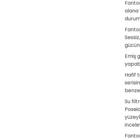
Fantom
alana 
durum 
Fanto
Sessi
gücünd
Emiş g
yapab
Hafif 
serisi
benzer
Su fil
Poseid
yüzeyl
inceley
Fantom