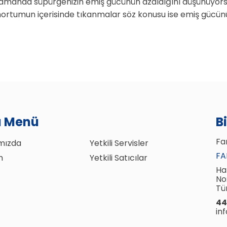
amanda süpürgenizin emiş gücünün azaldığını düşünüyorsa
ortumun içerisinde tıkanmalar söz konusu ise emiş gücünü
lı Menü
B
Fan
mızda
Yetkili Servisler
FA
m
Yetkili Satıcılar
Ha
No
Tü
44
in