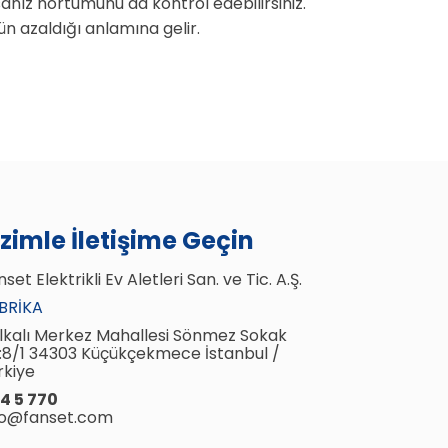
nız hortumunu da kontrol edebilirsiniz.
n azaldığı anlamına gelir.
izimle İletişime Geçin
set Elektrikli Ev Aletleri San. ve Tic. A.Ş.
BRIKA
lkalı Merkez Mahallesi Sönmez Sokak
:8/1 34303 Küçükçekmece İstanbul /
rkiye
4 5 770
fo@fanset.com