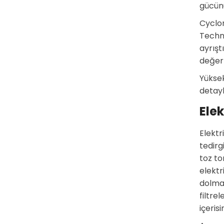
gücünü
Cyclon
Techno
ayrışt
değerl
Yüksek
detayl
Ele
Elektr
tedirg
toz to
elektr
dolmas
filtre
içeris