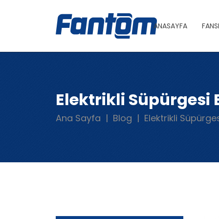
ANASAYFA
FANS
Elektrikli Süpürges
Ana Sayfa
Blog
Elektrikli Süpürg