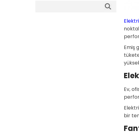
Elektr
noktal
perfor
Emiş g
tükete
yüksek
Ele
Ev, of
perfo
Elektr
bir te
Fan