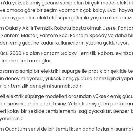
’da yüksek emiş gücüne sahip olan birçok model elektrik
ve amaca göre bir seçim yapmanız çok kolay. Evcil hayvanı 
için uygun olan elektrikli süpürgeler ile yaşam alanlarınızı 
m Galaxy Akıllı Temizlik Robotu başta olmak üzere, Fa
z, Fantom Master, Fantom Eco, Fantom Speedy ve daha bi
en emiş gücüne kadar kullanıcıların yüzünü güldürüyor.
ücü 2000 Pa olan Fantom Galaxy Temizlik Robotu evinizde pla
ilmenize imkan sağlar.
tasarıma sahip bir elektrikli süpürge ile pratik bir şekilde
nin deneyimleyebilir, yüksek emiş gücü ile temizliğinizi yapab
 bir temizlik deneyimi sunmaktadır.
treli elektrik süpürge modelleri arasından yüksek emiş güc
on serisini tercih edebilirsiniz. Yüksek emiş gücü performans
eri kolay bir şekilde temizlemenizi sağlayacaktır. Benzer
ebilirsiniz.
 Quantum serisi de bir temizlikten daha fazlasını sunma