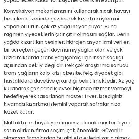
yapabilecek kadar fonksiyonel özelliklere sahiptir.
Konveksiyon mekanizmasını kullanarak sıcak havayı
besinlerin üzerinde gezdirerek kızartma işlemini
yapan bu ürün, çok az yağa ihtiyaç duyar. Buna
rağmen yiyeceklerin çıtır çıtır olmasını sağlar. Derin
yağda kızartılan besinler, hidrojen asyön ismi verilen
bir süreçten geçen doymamış yağlar olan ve çok
fazla miktarda trans yağ içerdiği için insan sağlığı
açısından pek iyi değildir. Pek çok araştırma sonucu
trans yağların kalp krizi, obezite, felç, diyabet gibi
hastalıklara davetiye çıkardığı belirtilmektedir. Az yağ
kullanarak çok daha işlevsel biçimde hizmet vermeyi
hedefleyerek tasarlanan master fryer, istediğiniz
kıvamda kızartma işlemini yaparak sofralarınıza
lezzet katar.
Mutfakta en büyük yardımcınız olacak master fryeri
satın alırken, firma seçimi çok önemlidir. Güvenilir
olmayan firmalardan bu gibi el aletlerini satın almak,